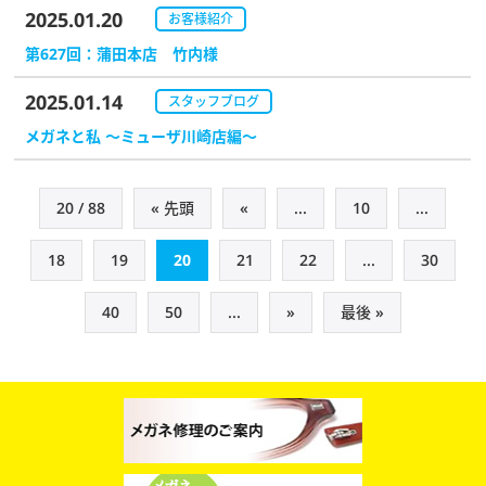
2025.01.20
お客様紹介
第627回：蒲田本店 竹内様
2025.01.14
スタッフブログ
メガネと私 ～ミューザ川崎店編～
20 / 88
« 先頭
«
...
10
...
18
19
20
21
22
...
30
40
50
...
»
最後 »