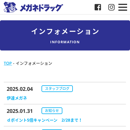
メガネ
インフォメーション
補聴器
INFORMATION
店舗検索
TOP
-
インフォメーション
採用
2025.02.04
メガネドラッグについて
スタッフブログ
伊達メガネ
お客様紹介
2025.01.31
お知らせ
ｄポイント5倍キャンペーン 2/28まで！
メディア協力