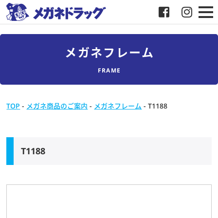
メガネ
メガネフレーム
補聴器
FRAME
店舗検索
TOP
-
メガネ商品のご案内
-
メガネフレーム
-
T1188
採用
メガネドラッグについて
T1188
お客様紹介
メディア協力