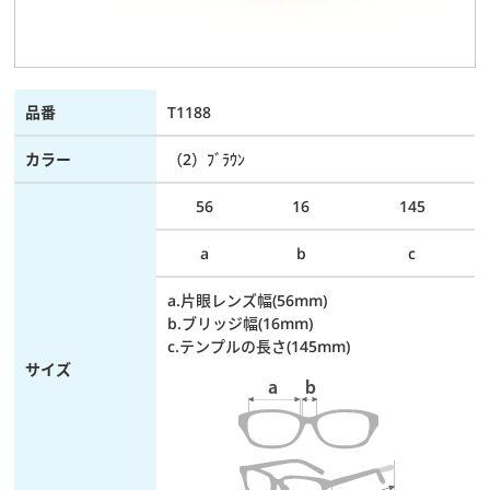
品番
T1188
カラー
（2）ﾌﾞﾗｳﾝ
56
16
145
a
b
c
a.片眼レンズ幅(56mm)
b.ブリッジ幅(16mm)
c.テンプルの長さ(145mm)
サイズ