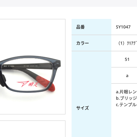
品番
SY1047
カラー
（1）ｸﾘｱｸﾞ
51
a
a.片眼レン
b.ブリッジ
c.テンプル
サイズ