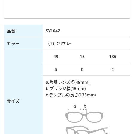
品番
SY1042
カラー
（1）ｸﾘｱﾌﾞﾙｰ
49
15
135
a
b
c
a.片眼レンズ幅(49mm)
b.ブリッジ幅(15mm)
c.テンプルの長さ(135mm)
サイズ