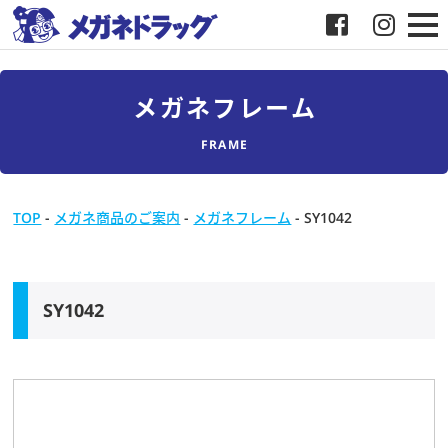
メガネ
メガネフレーム
補聴器
FRAME
店舗検索
TOP
-
メガネ商品のご案内
-
メガネフレーム
-
SY1042
採用
メガネドラッグについて
SY1042
お客様紹介
メディア協力