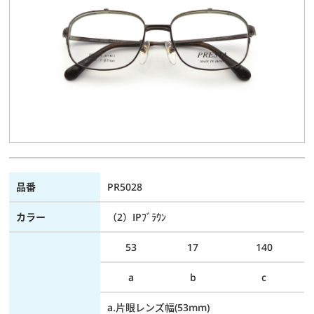
スタッフブログ
品番
PR5028
カラー
（2）IPﾌﾞﾗｳﾝ
53
17
140
a
b
c
a.片眼レンズ幅(53mm)