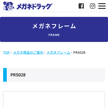
メガネ
メガネフレーム
補聴器
FRAME
店舗検索
TOP
-
メガネ商品のご案内
-
メガネフレーム
-
PR5028
採用
メガネドラッグについて
PR5028
お客様紹介
メディア協力