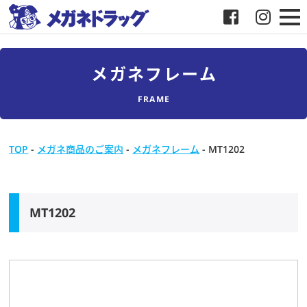
メガネ
メガネフレーム
補聴器
FRAME
店舗検索
TOP
-
メガネ商品のご案内
-
メガネフレーム
-
MT1202
採用
メガネドラッグについて
MT1202
お客様紹介
メディア協力