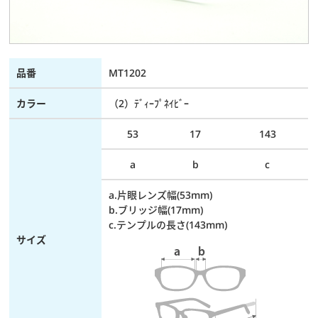
品番
MT1202
カラー
（2）ﾃﾞｨｰﾌﾟﾈｲﾋﾞｰ
53
17
143
a
b
c
a.片眼レンズ幅(53mm)
b.ブリッジ幅(17mm)
c.テンプルの長さ(143mm)
サイズ