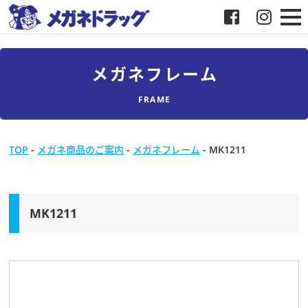
メガネ
メガネフレーム
補聴器
FRAME
店舗検索
TOP
-
メガネ商品のご案内
-
メガネフレーム
-
MK1211
採用
メガネドラッグについて
MK1211
お客様紹介
メディア協力