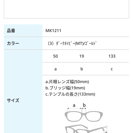
品番
MK1211
カラー
（3）ﾀﾞｰｸﾈｲﾋﾞｰ(MT)/ｺﾞｰﾙﾄﾞ
50
19
133
a
b
c
a.片眼レンズ幅(50mm)
b.ブリッジ幅(19mm)
c.テンプルの長さ(133mm)
サイズ