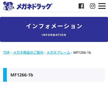
メガネ
インフォメーション
補聴器
INFORMATION
店舗検索
TOP
-
メガネ商品のご案内
-
メガネフレーム
-
MF1266-1b
採用
メガネドラッグについて
MF1266-1b
お客様紹介
メディア協力