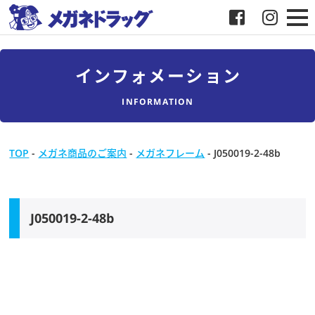
メガネ
インフォメーション
補聴器
INFORMATION
店舗検索
TOP
-
メガネ商品のご案内
-
メガネフレーム
-
J050019-2-48b
採用
メガネドラッグについて
J050019-2-48b
お客様紹介
メディア協力