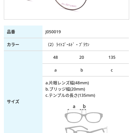
品番
J050019
カラー
（2）ﾗｲﾄｺﾞｰﾙﾄﾞ・ﾌﾞﾗｳﾝ
48
20
135
a
b
c
a.片眼レンズ幅(48mm)
b.ブリッジ幅(20mm)
c.テンプルの長さ(135mm)
サイズ