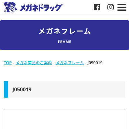
メガネ
メガネフレーム
補聴器
FRAME
店舗検索
TOP
-
メガネ商品のご案内
-
メガネフレーム
-
J050019
採用
メガネドラッグについて
J050019
お客様紹介
メディア協力