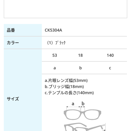
品番
CK5304A
カラー
（1）ﾌﾞﾗｯｸ
53
18
140
a
b
c
a.片眼レンズ幅(53mm)
b.ブリッジ幅(18mm)
c.テンプルの長さ(140mm)
サイズ