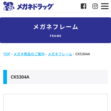
メガネ
メガネフレーム
補聴器
FRAME
店舗検索
TOP
-
メガネ商品のご案内
-
メガネフレーム
-
CK5304A
採用
メガネドラッグについて
CK5304A
お客様紹介
メディア協力