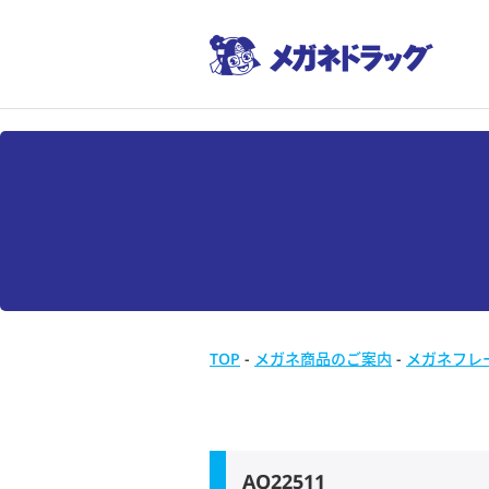
TOP
-
メガネ商品のご案内
-
メガネフレ
AQ22511