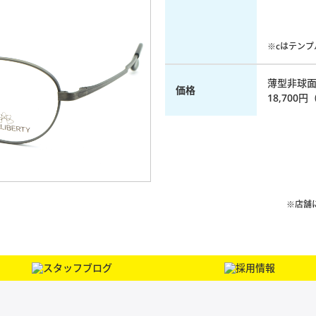
※cはテン
薄型非球
価格
18,700円
※店舗