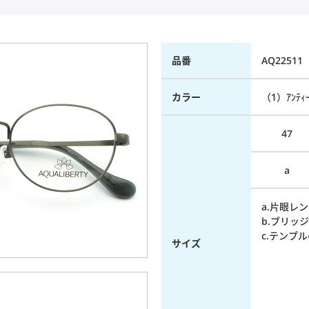
品番
AQ22511
カラー
（1）ｱﾝﾃｨｰ
47
a
a.片眼レン
b.ブリッジ
c.テンプル
サイズ