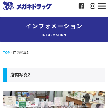
メガネ
インフォメーション
補聴器
INFORMATION
店舗検索
TOP
-
店内写真2
採用
メガネドラッグについて
店内写真2
お客様紹介
メディア協力