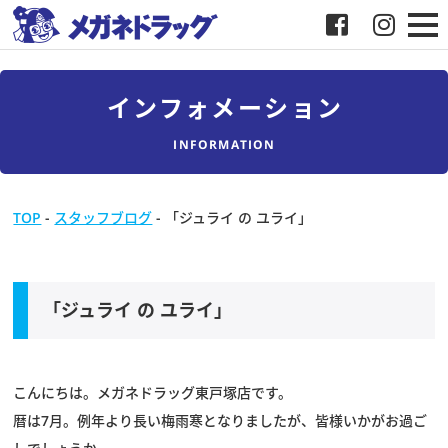
メガネ
インフォメーション
補聴器
INFORMATION
店舗検索
TOP
-
スタッフブログ
-
「ジュライ の ユライ」
採用
メガネドラッグについて
「ジュライ の ユライ」
お客様紹介
こんにちは。メガネドラッグ東戸塚店です。
メディア協力
暦は7月。例年より長い梅雨寒となりましたが、皆様いかがお過ご