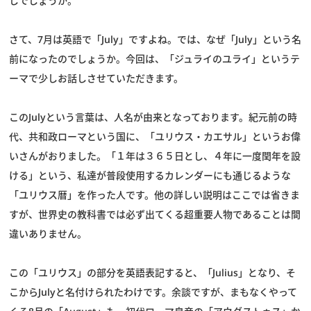
しでしょうか。
スタッフブログ
さて、7月は英語で「July」ですよね。では、なぜ「July」という名
前になったのでしょうか。今回は、「ジュライのユライ」というテ
ーマで少しお話しさせていただきます。
このJulyという言葉は、人名が由来となっております。紀元前の時
代、共和政ローマという国に、「ユリウス・カエサル」というお偉
いさんがおりました。「１年は３６５日とし、４年に一度閏年を設
ける」という、私達が普段使用するカレンダーにも通じるような
「ユリウス暦」を作った人です。他の詳しい説明はここでは省きま
すが、世界史の教科書では必ず出てくる超重要人物であることは間
違いありません。
この「ユリウス」の部分を英語表記すると、「Julius」となり、そ
こからJulyと名付けられたわけです。余談ですが、まもなくやって