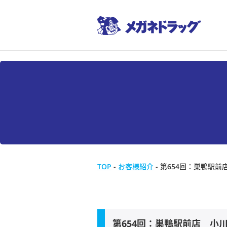
TOP
-
お客様紹介
-
第654回：巣鴨駅前
第654回：巣鴨駅前店 小