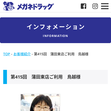
メガネ
インフォメーション
補聴器
INFORMATION
店舗検索
TOP
-
お客様紹介
-
第415回 蒲田東店ご利用 鳥越様
採用
メガネドラッグについて
第415回 蒲田東店ご利用 鳥越様
お客様紹介
メディア協力