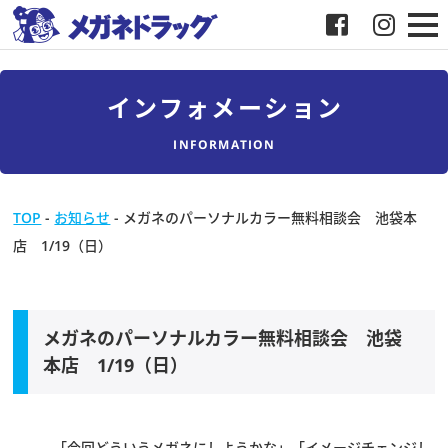
メガネ
インフォメーション
補聴器
INFORMATION
店舗検索
TOP
-
お知らせ
-
メガネのパーソナルカラー無料相談会 池袋本
店 1/19（日）
採用
メガネドラッグについて
メガネのパーソナルカラー無料相談会 池袋
お客様紹介
本店 1/19（日）
メディア協力
「今回どういうメガネにしようかな」「イメージチェンジし