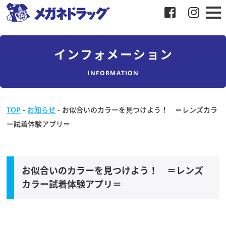
メガネ
インフォメーション
補聴器
INFORMATION
店舗検索
TOP
-
お知らせ
-
お似合いのカラーを見つけよう！ ＝レンズカラ
ー試着体験アプリ＝
採用
メガネドラッグについて
お似合いのカラーを見つけよう！ ＝レンズ
お客様紹介
カラー試着体験アプリ＝
メディア協力