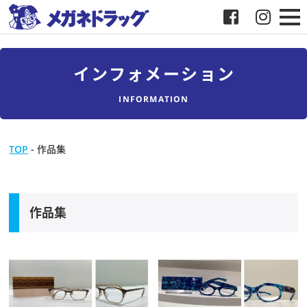
メガネ
インフォメーション
補聴器
INFORMATION
店舗検索
TOP
-
作品集
採用
メガネドラッグについて
作品集
お客様紹介
メディア協力