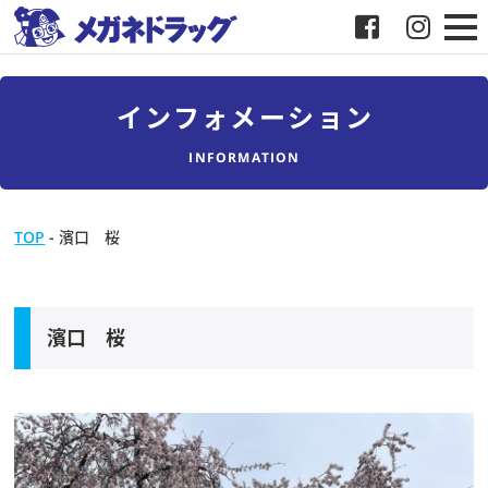
メガネ
インフォメーション
補聴器
INFORMATION
店舗検索
TOP
-
濱口 桜
採用
メガネドラッグについて
濱口 桜
お客様紹介
メディア協力